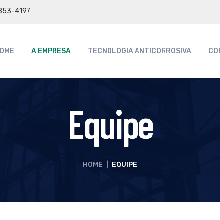
9853-4197
OME
A EMPRESA
TECNOLOGIA ANTICORROSIVA
CO
Equipe
HOME
|
EQUIPE