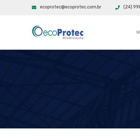
ecoprotec@ecoprotec.com.br
(24) 9
H