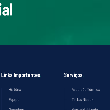
al
Links Importantes
.
Serviços
.
História
Aspersão Térmica
Equipe
Tintas Niobex
Parceiros
Manta Niobizada